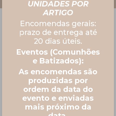
UNIDADES POR
ARTIGO
Encomendas gerais:
prazo de entrega até
20 dias úteis.
Home
Lembranças de Batismo
Eventos (Comunhões
♡
Saquinho alfazema 🕊️
e Batizados):
As encomendas são
produzidas por
ordem da data do
evento e enviadas
mais próximo da
data.