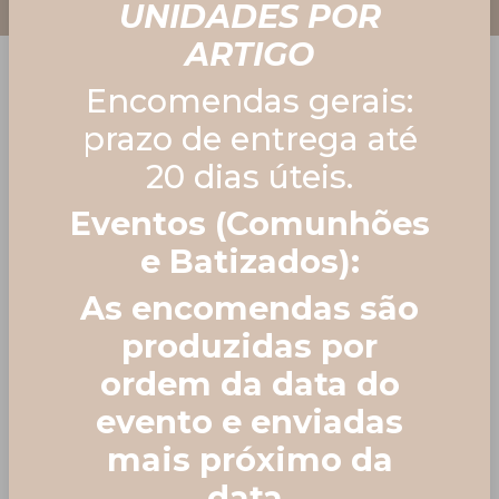
UNIDADES POR
ARTIGO
Encomendas gerais:
prazo de entrega até
20 dias úteis.
Home
Batismo ♡
Seating -
Eventos (Comunhões
Plan | Menus | Marcadores de Mesa
e Batizados):
♡
As encomendas são
produzidas por
Seating - Plan | Menus
ordem da data do
evento e enviadas
| Marcadores de Mesa
mais próximo da
♡
data.