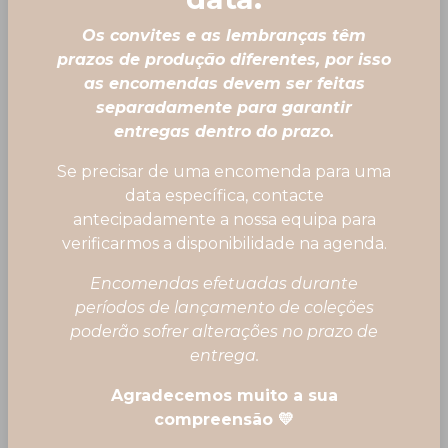
Os convites e as lembranças têm
prazos de produção diferentes, por isso
O seating plan tem como função apresentar
as encomendas devem ser feitas
aos seus convidados a distribuição dos lugares
separadamente para garantir
pelas mesas. Sugerimos apresentá-lo sobre um
entregas dentro do prazo.
cavalete de madeira de forma a unificar a sua
Se precisar de uma encomenda para uma
presença. Se o seu evento tiver apontamentos
data específica, contacte
florais, pode sempre colocar sobre a placa de
antecipadamente a nossa equipa para
madeira, de forma a reunir uma harmonia com
verificarmos a disponibilidade na agenda.
toda a área da festividade.
Encomendas efetuadas durante
períodos de lançamento de coleções
poderão sofrer alterações no prazo de
Ordenar por
entrega.
Agradecemos muito a sua
compreensão 💛
Filtros