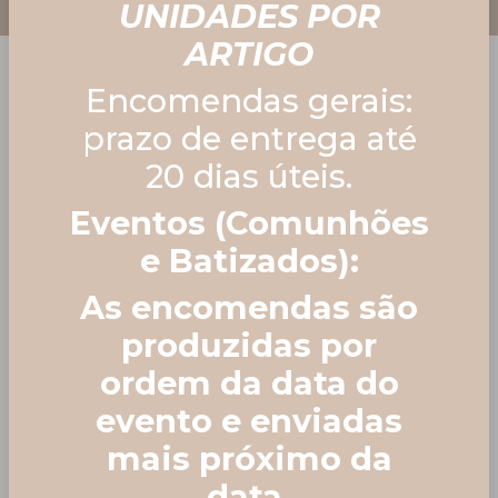
UNIDADES POR
ARTIGO
Encomendas gerais:
prazo de entrega até
20 dias úteis.
Home
Lembranças de
Eventos (Comunhões
Comunhão ♡
Caixinha dezena
e Batizados):
📿
As encomendas são
produzidas por
ordem da data do
evento e enviadas
mais próximo da
data.